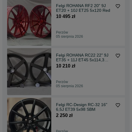
Felgi ROHANA RF2 20" 9J
ET20 + 10J ET25 5x120 Red
10 495 zł
Perzów
05 sierpnia 2026
Felgi ROHANA RC22 22" 9J
ET35 + 11J ET45 5x114,3
Matte Black
10 210 zł
Perzów
05 sierpnia 2026
Felgi RC-Design RC-32 16"
6,5J ET39 5x98 SBM
2 250 zł
Perzów