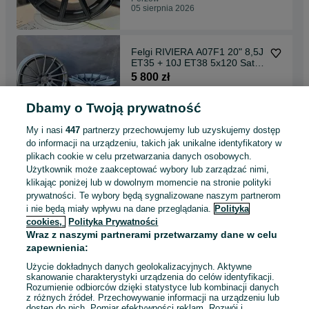
05 sierpnia 2026
Felgi RIVIERA A07F1 20" 8,5J
ET35 + 10J ET38 5x120 Satin
Gunmetal
5 800 zł
Dbamy o Twoją prywatność
Perzów
05 sierpnia 2026
My i nasi
447
partnerzy przechowujemy lub uzyskujemy dostęp
do informacji na urządzeniu, takich jak unikalne identyfikatory w
plikach cookie w celu przetwarzania danych osobowych.
Felgi RADI8 R8-SD11 20" 10J
Użytkownik może zaakceptować wybory lub zarządzać nimi,
ET35 5x112 Brushed Gold
klikając poniżej lub w dowolnym momencie na stronie polityki
6 400 zł
prywatności. Te wybory będą sygnalizowane naszym partnerom
i nie będą miały wpływu na dane przeglądania.
Polityka
cookies,
Polityka Prywatności
Perzów
Wraz z naszymi partnerami przetwarzamy dane w celu
05 sierpnia 2026
zapewnienia:
Użycie dokładnych danych geolokalizacyjnych. Aktywne
skanowanie charakterystyki urządzenia do celów identyfikacji.
Rozumienie odbiorców dzięki statystyce lub kombinacji danych
1
...
4
...
94
z różnych źródeł. Przechowywanie informacji na urządzeniu lub
dostęp do nich. Pomiar efektywności reklam. Rozwój i