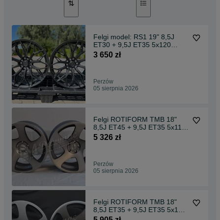
Felgi model: RS1 19" 8,5J
ET30 + 9,5J ET35 5x120
Matte Gray
3 650 zł
Perzów
05 sierpnia 2026
Felgi ROTIFORM TMB 18"
8,5J ET45 + 9,5J ET35 5x112
Machine Black
5 326 zł
Perzów
05 sierpnia 2026
Felgi ROTIFORM TMB 18"
8,5J ET35 + 9,5J ET35 5x100
PROMOCJA
5 905 zł